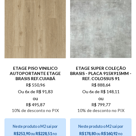
ETAGE PISO VINILICO
ETAGE SUPER COLEÇÃO
AUTOPORTANTE ETAGE
BRASIS - PLACA 915X915MM -
BRASIS REF.CUIABÁ
REF. COLOSSUS 91
R$
550,96
R$
888,64
Ou
6x de
R$
91,83
Ou
6x de
R$
148,11
ou
ou
R$
495,87
R$
799,77
10% de desconto no PIX
10% de desconto no PIX
Neste produto o M2 sai por
Neste produto o M2 sai por
R$253,90
ou
R$228,51
no
R$178,80
ou
R$160,92
no