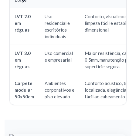
LVT 2.0
Uso
Conforto, visual moderno
em
residencial e
limpeza fácil e estabilida
réguas
escritórios
dimensional
individuais
LVT 3.0
Uso comercial
Maior resistência, capa d
em
e empresarial
0,5mm, manutenção práti
réguas
superfície segura
Carpete
Ambientes
Conforto acústico, troca
modular
corporativos e
localizada, elegância e a
50x50cm
piso elevado
fácil ao cabeamento