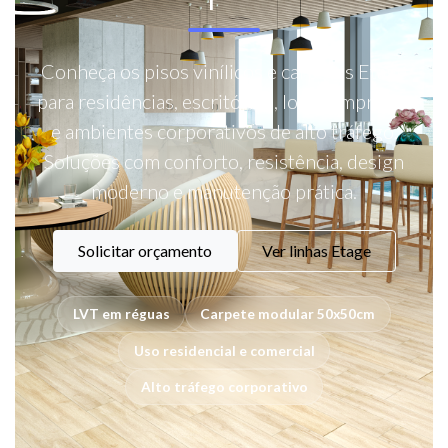
Conheça os pisos vinílicos e carpetes Etage
para residências, escritórios, lojas, empresas
e ambientes corporativos de alto tráfego.
Soluções com conforto, resistência, design
moderno e manutenção prática.
Solicitar orçamento
Ver linhas Etage
LVT em réguas
Carpete modular 50x50cm
Uso residencial e comercial
Alto tráfego corporativo