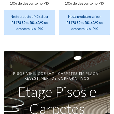
10% de desconto no PIX
10% de desconto no PIX
Neste produto o M2 sai por
Neste produto o sai por
R$178,80
ou
R$160,92
no
R$178,80
ou
R$160,92
no
desconto 1x ou PIX
desconto 1x ou PIX
PISOS VINÍLICOS LVT · CARPETES EM PLACA ·
REVESTIMENTOS CORPORATIVOS
Etage Pisos e
Carpetes