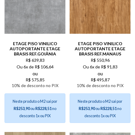
ETAGE PISO VINILICO
ETAGE PISO VINILICO
AUTOPORTANTE ETAGE
AUTOPORTANTE ETAGE
BRASIS REF.GOIÂNIA
BRASIS REF.MANAUS
R$
639,83
R$
550,96
Ou
6x de
R$
106,64
Ou
6x de
R$
91,83
ou
ou
R$
575,85
R$
495,87
10% de desconto no PIX
10% de desconto no PIX
Neste produto o M2 sai por
Neste produto o M2 sai por
R$253,90
ou
R$228,51
no
R$253,90
ou
R$228,51
no
desconto 1x ou PIX
desconto 1x ou PIX