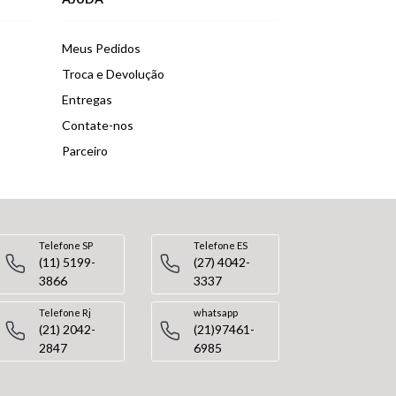
Meus Pedidos
Troca e Devolução
Entregas
Contate-nos
Parceiro
Telefone SP
Telefone ES
(11) 5199-
(27) 4042-
3866
3337
Telefone Rj
whatsapp
(21) 2042-
(21)97461-
2847
6985