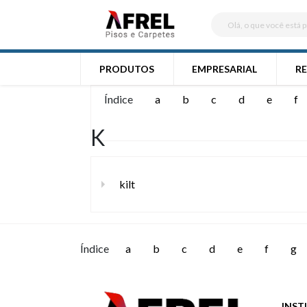
PRODUTOS
EMPRESARIAL
RE
Índice
a
b
c
d
e
f
K
kilt
Índice
a
b
c
d
e
f
g
INST