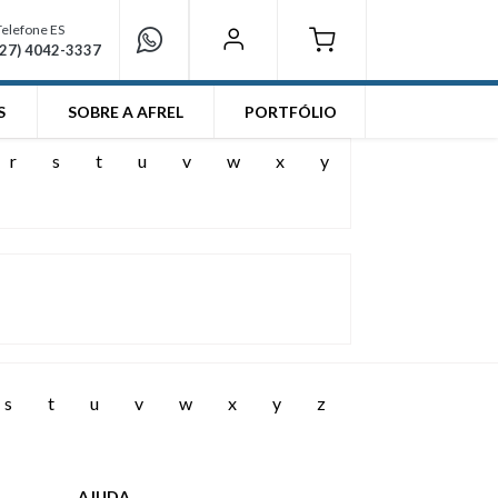
Telefone ES
(27) 4042-3337
S
SOBRE A AFREL
PORTFÓLIO
r
s
t
u
v
w
x
y
s
t
u
v
w
x
y
z
AJUDA