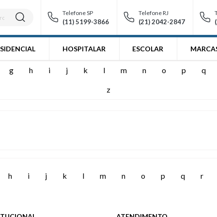
Telefone SP
Telefone RJ
(11) 5199-3866
(21) 2042-2847
SIDENCIAL
HOSPITALAR
ESCOLAR
MARCA
g
h
i
j
k
l
m
n
o
p
q
z
h
i
j
k
l
m
n
o
p
q
r
ITUCIONAL
ATENDIMENTO