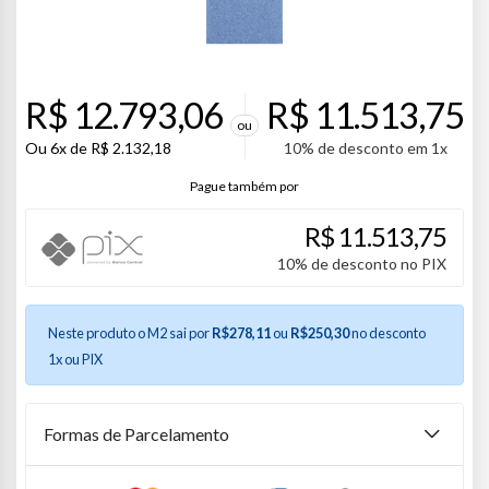
R$
12.793,06
R$
11.513,75
ou
Ou
6x de
R$
2.132,18
10% de desconto em 1x
R$
11.513,75
10% de desconto no PIX
Neste produto o M2 sai por
R$278,11
ou
R$250,30
no desconto
1x ou PIX
Formas de Parcelamento