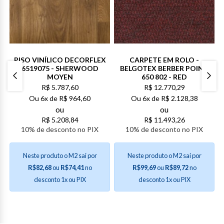
PISO VINÍLICO DECORFLEX
CARPETE EM ROLO -
6519075 - SHERWOOD
BELGOTEX BERBER POINT
A
MOYEN
650 802 - RED
R$
5.787,60
R$
12.770,29
Ou
6x de
R$
964,60
Ou
6x de
R$
2.128,38
ou
ou
R$
5.208,84
R$
11.493,26
10% de desconto no PIX
10% de desconto no PIX
Neste produto o M2 sai por
Neste produto o M2 sai por
R$82,68
ou
R$74,41
no
R$99,69
ou
R$89,72
no
desconto 1x ou PIX
desconto 1x ou PIX