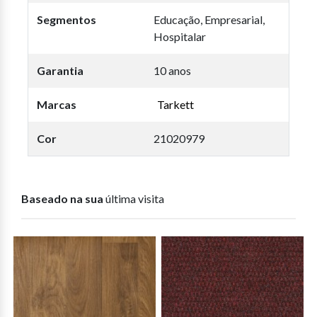
Segmentos
Educação, Empresarial,
Hospitalar
Garantia
10 anos
Marcas
Tarkett
Cor
21020979
Baseado na sua
última visita
O