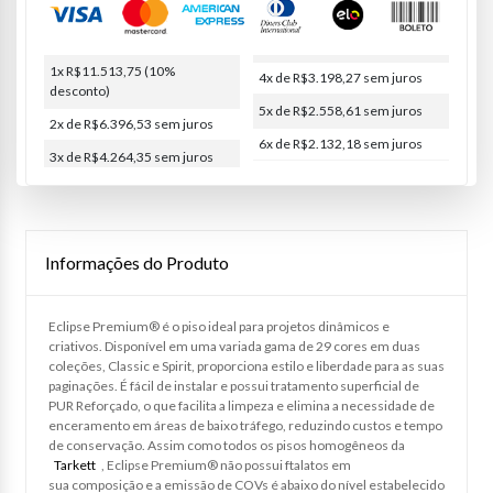
1x R$11.513,75
(10%
4x de R$3.198,27
sem juros
desconto)
5x de R$2.558,61
sem juros
2x de R$6.396,53
sem juros
6x de R$2.132,18
sem juros
3x de R$4.264,35
sem juros
Informações do Produto
Eclipse Premium® é o piso ideal para projetos dinâmicos e
criativos. Disponível em uma variada gama de 29 cores em duas
coleções, Classic e Spirit, proporciona estilo e liberdade para as suas
paginações. É fácil de instalar e possui tratamento superficial de
PUR Reforçado, o que facilita a limpeza e elimina a necessidade de
enceramento em áreas de baixo tráfego, reduzindo custos e tempo
de conservação. Assim como todos os pisos homogêneos da
Tarkett
, Eclipse Premium® não possui ftalatos em
sua composição e a emissão de COVs é abaixo do nível estabelecido