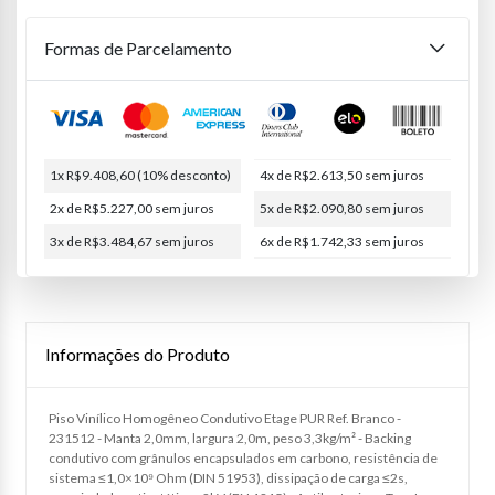
Formas de Parcelamento
1x R$9.408,60
(10% desconto)
4x de R$2.613,50
sem juros
2x de R$5.227,00
sem juros
5x de R$2.090,80
sem juros
3x de R$3.484,67
sem juros
6x de R$1.742,33
sem juros
Informações do Produto
Piso Vinílico Homogêneo Condutivo Etage PUR Ref. Branco -
231512 - Manta 2,0mm, largura 2,0m, peso 3,3kg/m² - Backing
condutivo com grânulos encapsulados em carbono, resistência de
sistema ≤1,0×10⁹ Ohm (DIN 51953), dissipação de carga ≤2s,