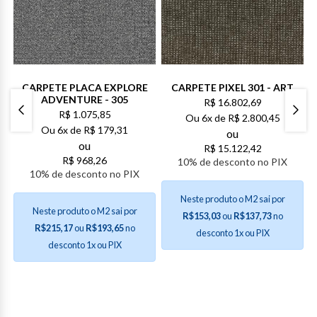
CARPETE PLACA EXPLORE
CARPETE PIXEL 301 - ART
ADVENTURE - 305
R$
16.802,69
R$
1.075,85
Ou
6x de
R$
2.800,45
Ou
6x de
R$
179,31
ou
ou
R$
15.122,42
R$
968,26
10% de desconto no PIX
10% de desconto no PIX
Neste produto o M2 sai por
Neste produto o M2 sai por
R$153,03
ou
R$137,73
no
R$215,17
ou
R$193,65
no
desconto 1x ou PIX
desconto 1x ou PIX